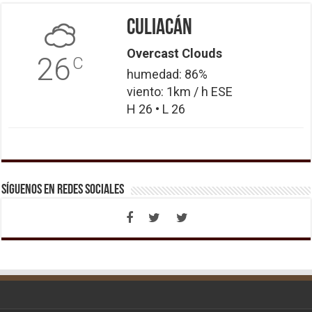
Culiacán
Overcast Clouds
26
C
humedad: 86%
viento: 1km / h ESE
H 26 • L 26
Síguenos en Redes Sociales