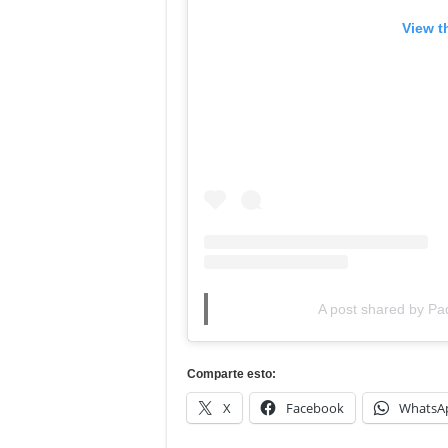
View t
A post shared by Paq
Comparte esto:
X
Facebook
WhatsA