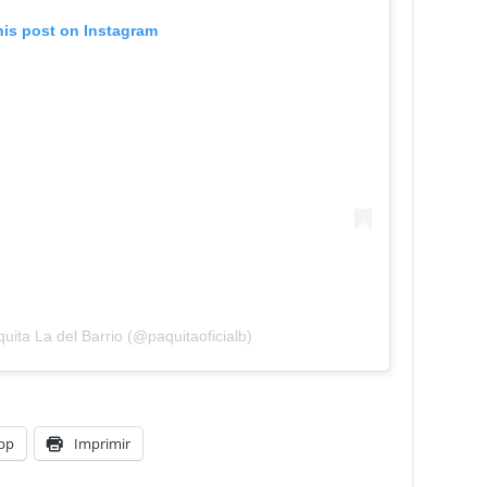
his post on Instagram
uita La del Barrio (@paquitaoficialb)
pp
Imprimir