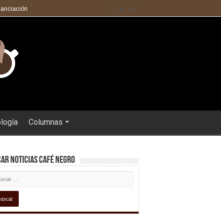
nanciación
ología
Columnas
ar Noticias Café Negro