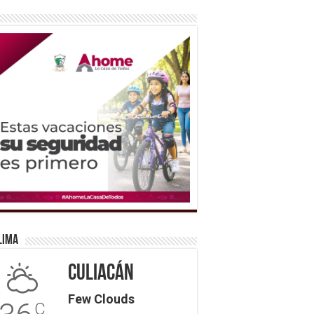
lima
Culiacán
Few Clouds
C