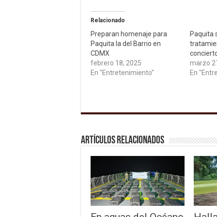
Relacionado
Preparan homenaje para
Paquita 
Paquita la del Barrio en
tratamie
CDMX
conciert
febrero 18, 2025
marzo 2
En "Entretenimiento"
En "Entr
Artículos relacionados
En aguas del Océano
Hall