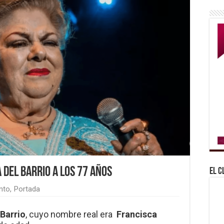
 del Barrio a los 77 años
El C
nto
,
Portada
 Barrio
, cuyo nombre real era
Francisca