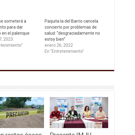
se someterá a
Paquita la del Barrio cancela
nto para dar
concierto por problemas de
o en el palenque
salud: “desgraciadamente no
7, 2023
estoy bien”
etenimiento"
enero 26, 2022
En "Entretenimiento"
an restos óseos
Presenta IMJU