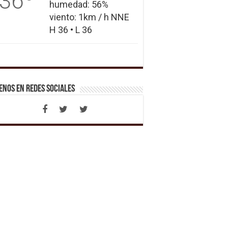
36
humedad: 56%
viento: 1km / h NNE
H 36 • L 36
enos en Redes Sociales