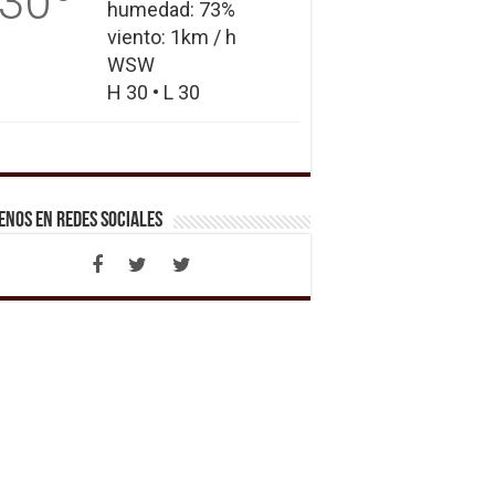
30
humedad: 73%
viento: 1km / h
WSW
H 30 • L 30
enos en Redes Sociales