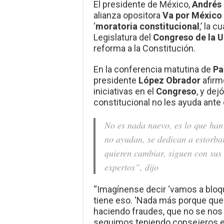
El presidente de México,
Andrés 
alianza opositora
Va por México
‘
moratoria constitucional
,’ la 
Legislatura del
Congreso de la U
reforma a la Constitución.
En la conferencia matutina de
Pa
presidente
López Obrador
afirm
iniciativas en el
Congreso
, y dej
constitucional no les ayuda ante
No es nada nuevo, es lo que han
no ayudan, se dedican a estorba
quieren cambiar, siguen con sus 
expertos”, dijo
“Imagínense decir ‘vamos a bloqu
tiene eso. ‘Nada más porque que
haciendo fraudes, que no se nos 
seguimos teniendo consejeros e