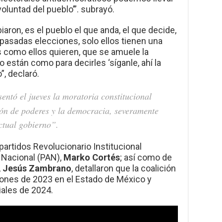
voluntad del pueblo’”. subrayó.
ron, es el pueblo el que anda, el que decide,
pasadas elecciones, solo ellos tienen una
 es como ellos quieren, que se amuele la
o están como para decirles ‘síganle, ahí la
”, declaró.
entó el jueves la moratoria constitucional
sión de poderes y la democracia, severamente
actual gobierno”.
partidos Revolucionario Institucional
 Nacional (PAN),
Marko Cortés
; así como de
,
Jesús Zambrano
, detallaron que la coalición
ciones de 2023 en el Estado de México y
iales de 2024.