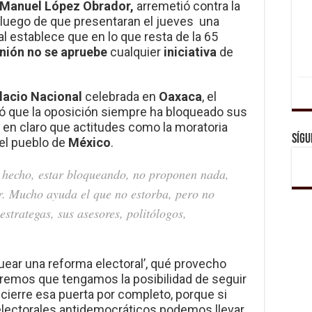
Manuel López Obrador,
arremetió contra la
luego de que presentaran el jueves una
cual establece que en lo que resta de la 65
nión no se apruebe
cualquier
iniciativa
de
lacio Nacional
celebrada en
Oaxaca
, el
ó que la oposición siempre ha bloqueado sus
ó en claro que actitudes como la moratoria
Sígu
 el pueblo de
México
.
 hecho, estar bloqueando, no proponen nada,
r. Mucho ayuda el que no estorba, pero no
estrategas, sus asesores, politólogos,
ear una reforma electoral’, qué provecho
remos que tengamos la posibilidad de seguir
cierre esa puerta por completo, porque si
lectorales antidemocráticos podemos llevar