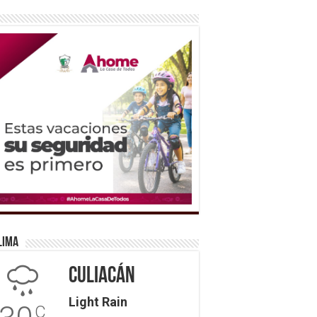
lima
Culiacán
Light Rain
C