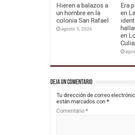
Hieren a balazos a
Era p
un hombre en la
en L
colonia San Rafael
ident
hall
agosto 5, 2026
en L
Culi
agos
Deja un comentario
Tu dirección de correo electrónic
están marcados con
*
Comentario
*