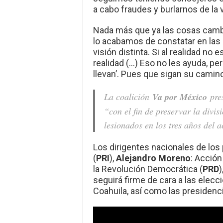
a cabo fraudes y burlarnos de la 
Nada más que ya las cosas cambia
lo acabamos de constatar en las 
visión distinta. Si al realidad no
realidad (…) Eso no les ayuda, per
llevan’. Pues que sigan su camino
La coalición
Va por México
pres
“con el fin de preservar la divi
lesionados en los tres años del 
Los dirigentes nacionales de los 
(
PRI
),
Alejandro Moreno
: Acción
la Revolución Democrática (
PRD
)
seguirá firme de cara a las elec
Coahuila, así como las presidenc