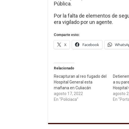
Pública.
Por la falta de elementos de segu
era vigilado por un agente.
Comparte esto:
X
Facebook
WhatsA
Relacionado
Recapturan al reo fugado del
Detienen
Hospital General esta
a su pare
mañana en Culiacán
Hospital
agosto 17, 2022
agosto 2
En "Policiaca"
En "Port