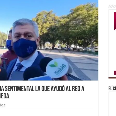
ja sentimental la que ayudó al reo a
El C
ñeda
aloa