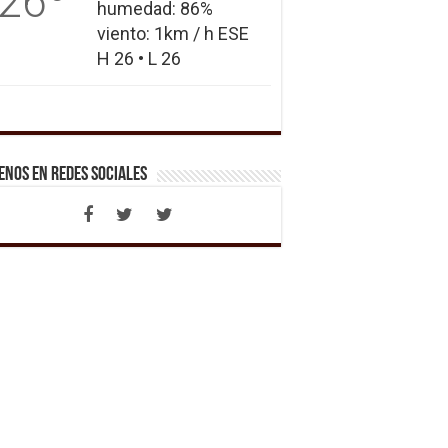
26
humedad: 86%
viento: 1km / h ESE
H 26 • L 26
enos en Redes Sociales