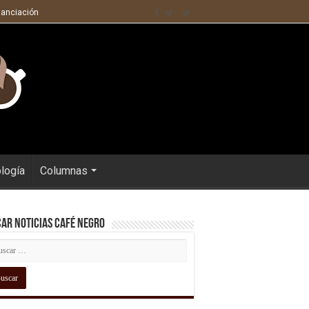
nanciación
ología
Columnas
ar Noticias Café Negro