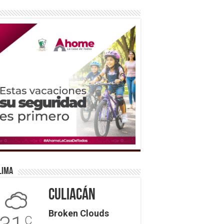
lima
Culiacán
Broken Clouds
C