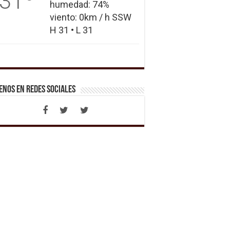
31
humedad: 74%
viento: 0km / h SSW
H 31 • L 31
enos en Redes Sociales