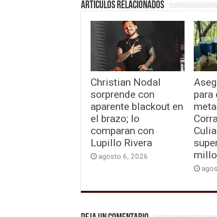
Artículos relacionados
Christian Nodal
Aseg
sorprende con
para 
aparente blackout en
meta
el brazo; lo
Corra
comparan con
Culia
Lupillo Rivera
super
mill
agosto 6, 2026
agos