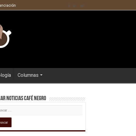
nanciación
ología
Columnas
ar Noticias Café Negro