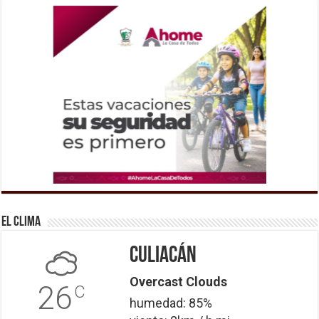
El Clima
Culiacán
Overcast Clouds
26
C
humedad: 85%