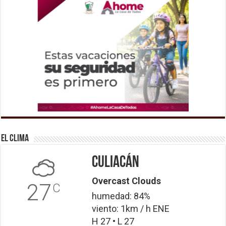
El Clima
Culiacán
Overcast Clouds
27
C
humedad: 84%
viento: 1km / h ENE
H 27 • L 27