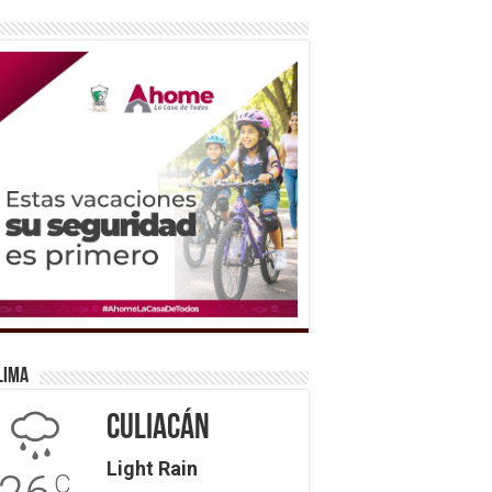
lima
Culiacán
Light Rain
C