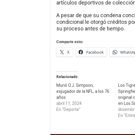
artículos deportivos de colecció
A pesar de que su condena concluí
condicional le otorgó créditos 
su proceso antes de tiempo.
Comparte esto:
X
Facebook
WhatsA
Relacionado
Murió O.J. Simpson,
Los Tigr
exjugador de la NFL, a los 76
Springfie
años
original
abril 11, 2024
en Los 
En "Deporte"
diciembr
En "Entr