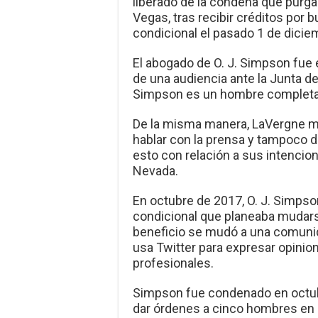
liberado de la condena que purga
Vegas, tras recibir créditos por 
condicional el pasado 1 de dicie
El abogado de O. J. Simpson fue 
de una audiencia ante la Junta d
Simpson es un hombre completam
De la misma manera, LaVergne ma
hablar con la prensa y tampoco d
esto con relación a sus intenci
Nevada.
En octubre de 2017, O. J. Simpson
condicional que planeaba mudarse
beneficio se mudó a una comunid
usa Twitter para expresar opinio
profesionales.
Simpson fue condenado en octub
dar órdenes a cinco hombres en 