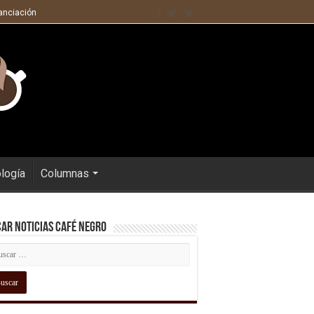
nanciación
ología
Columnas
ar Noticias Café Negro