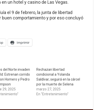
n en un hotel y casino de Las Vegas.
a el 9 de febrero, la junta de libertad
por buen comportamiento y por eso concluyó
pp
Imprimir
es del Norte invaden
Rechazan libertad
ld: Estrenan corrido
condicional a Yolanda
 con Homero y Pedro
Saldívar; seguirá en la cárcel
Simpson
por la muerte de Selena
e 29, 2025
marzo 27, 2025
etenimiento"
En "Entretenimiento"