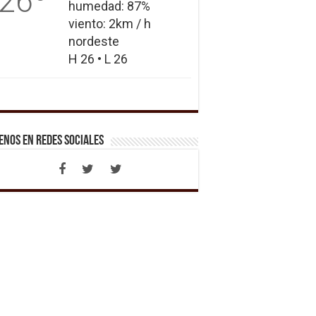
26
humedad: 87%
viento: 2km / h
nordeste
H 26 • L 26
enos en Redes Sociales