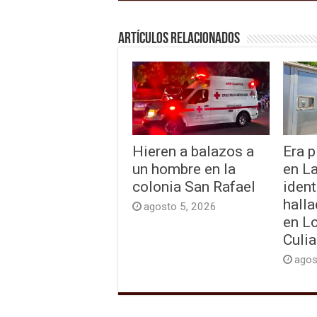
Artículos relacionados
Hieren a balazos a
Era p
un hombre en la
en L
colonia San Rafael
ident
hall
agosto 5, 2026
en L
Culi
agos