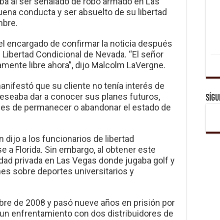
ba al ser señalado de robo armado en Las
buena conducta y ser absuelto de su libertad
mbre.
el encargado de confirmar la noticia después
e Libertad Condicional de Nevada. “El señor
ente libre ahora”, dijo Malcolm LaVergne.
nifestó que su cliente no tenía interés de
eseaba dar a conocer sus planes futuros,
Sígu
ones de permanecer o abandonar el estado de
 dijo a los funcionarios de libertad
 a Florida. Sin embargo, al obtener este
ad privada en Las Vegas donde jugaba golf y
nes sobre deportes universitarios y
re de 2008 y pasó nueve años en prisión por
un enfrentamiento con dos distribuidores de