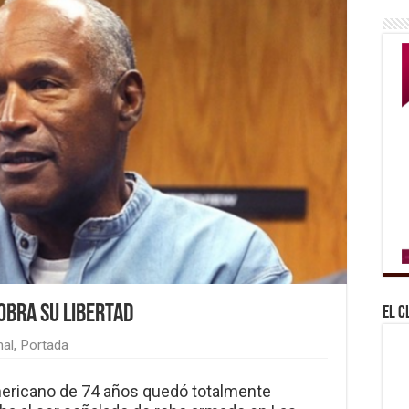
obra su libertad
El C
nal
,
Portada
americano de 74 años quedó totalmente