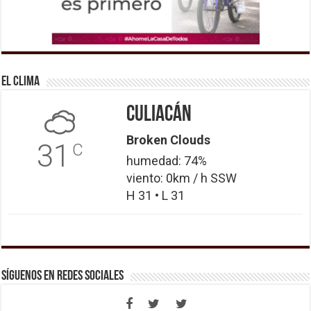
El Clima
Culiacán
Broken Clouds
31
C
humedad: 74%
viento: 0km / h SSW
H 31 • L 31
Síguenos en Redes Sociales