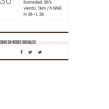
36
humedad: 56%
viento: 1km / h NNE
H 36 • L 36
enos en Redes Sociales