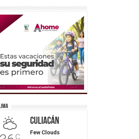
lima
Culiacán
Few Clouds
C