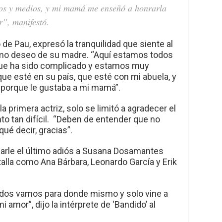
nos y medios, y mi mamá me enseñó a honrarla
r”, manifestó.
de Pau, expresó la tranquilidad que siente al
imo deseo de su madre. “Aquí estamos todos
 que ha sido complicado y estamos muy
que esté en su país, que esté con mi abuela, y
porque le gustaba a mi mamá”.
la primera actriz, solo se limitó a agradecer el
o tan difícil. “Deben de entender que no
ué decir, gracias”.
darle el último adiós a Susana Dosamantes
talla como Ana Bárbara, Leonardo García y Erik
 todos vamos para donde mismo y solo vine a
 amor”, dijo la intérprete de ‘Bandido’ al