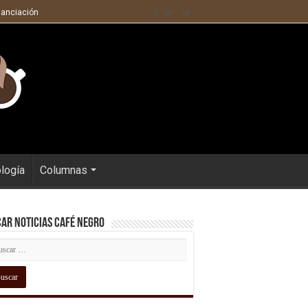
nanciación
ología
Columnas
ar Noticias Café Negro