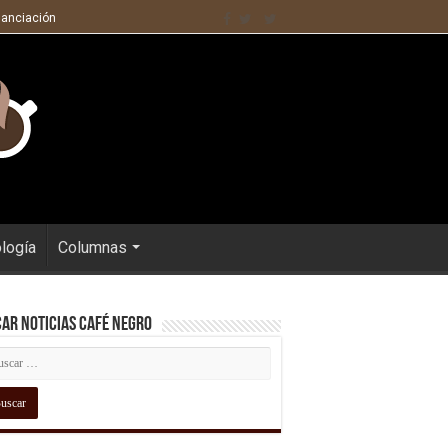
nanciación
ología
Columnas
ar Noticias Café Negro