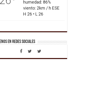
26
humedad: 86%
viento: 2km / h ESE
H 26 • L 26
enos en Redes Sociales