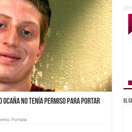
io Ocaña no tenía permiso para portar
El C
iento
,
Portada