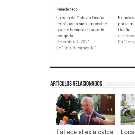
Relacionado
La bala de Octavio Ocaña
Ex policí
entró por la sien; imposible
por la m
que se hubiera disparado:
Ocaña
abogado
diciembr
diciembre 4, 2021
En "Entr
En "Entretenimiento"
Artículos relacionados
Fallece el ex alcalde
Loca