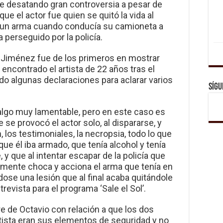
e desatando gran controversia a pesar de
ue el actor fue quien se quitó la vida al
 un arma cuando conducía su camioneta a
 perseguido por la policía.
s Jiménez fue de los primeros en mostrar
encontrado el artista de 22 años tras el
do algunas declaraciones para aclarar varios
Sígu
algo muy lamentable, pero en este caso es
e se provocó el actor solo, al dispararse, y
los testimoniales, la necropsia, todo lo que
que él iba armado, que tenía alcohol y tenía
 y que al intentar escapar de la policía que
emente choca y acciona el arma que tenía en
ose una lesión que al final acaba quitándole
ntrevista para el programa ‘Sale el Sol’.
re de Octavio con relación a que los dos
ista eran sus elementos de seguridad y no