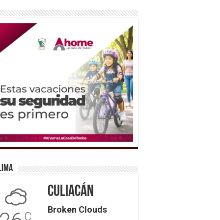
lima
Culiacán
Broken Clouds
C