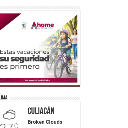
lima
Culiacán
Broken Clouds
C