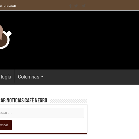
nanciación
ología
Columnas
ar Noticias Café Negro