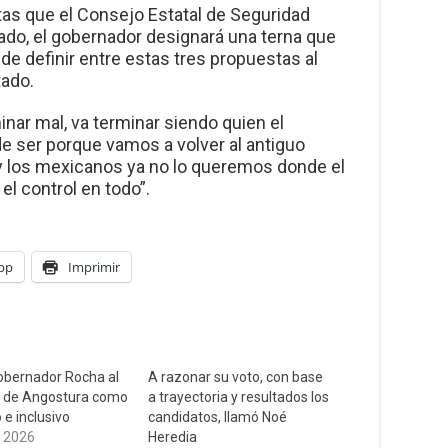
tas que el Consejo Estatal de Seguridad
tado, el gobernador designará una terna que
n de definir entre estas tres propuestas al
tado.
inar mal, va terminar siendo quien el
e ser porque vamos a volver al antiguo
y los mexicanos ya no lo queremos donde el
el control en todo”.
pp
Imprimir
obernador Rocha al
A razonar su voto, con base
l de Angostura como
a trayectoria y resultados los
 e inclusivo
candidatos, llamó Noé
 2026
Heredia