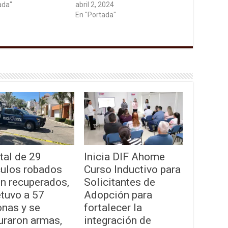
ada"
abril 2, 2024
En "Portada"
tal de 29
Inicia DIF Ahome
culos robados
Curso Inductivo para
on recuperados,
Solicitantes de
etuvo a 57
Adopción para
onas y se
fortalecer la
uraron armas,
integración de