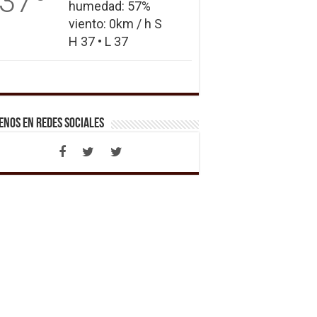
37
humedad: 57%
viento: 0km / h S
H 37 • L 37
enos en Redes Sociales