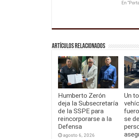
En "Port
Artículos relacionados
Humberto Zerón
Un to
deja la Subsecretaría
vehí
de la SSPE para
fuer
reincorporarse a la
se d
Defensa
pers
aseg
agosto 6, 2026