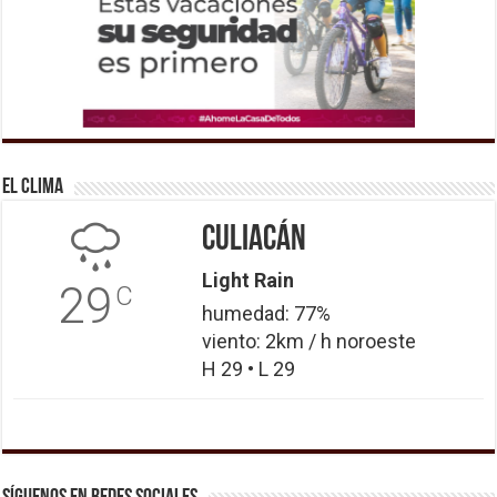
El Clima
Culiacán
Light Rain
29
C
humedad: 77%
viento: 2km / h noroeste
H 29 • L 29