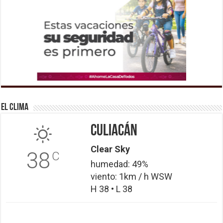
El Clima
Culiacán
Clear Sky
38
C
humedad: 49%
viento: 1km / h WSW
H 38 • L 38