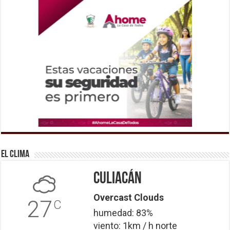
El Clima
Culiacán
Overcast Clouds
27
C
humedad: 83%
viento: 1km / h norte