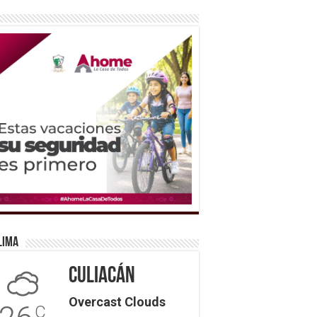
lima
Culiacán
Overcast Clouds
C