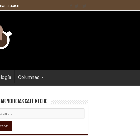
inanciación
ología
Columnas
ar Noticias Café Negro