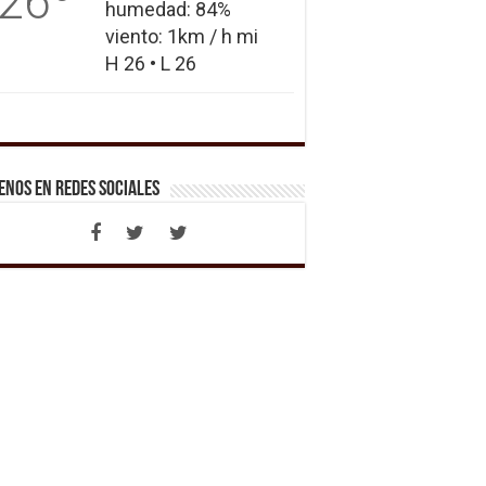
26
humedad: 84%
viento: 1km / h mi
H 26 • L 26
enos en Redes Sociales