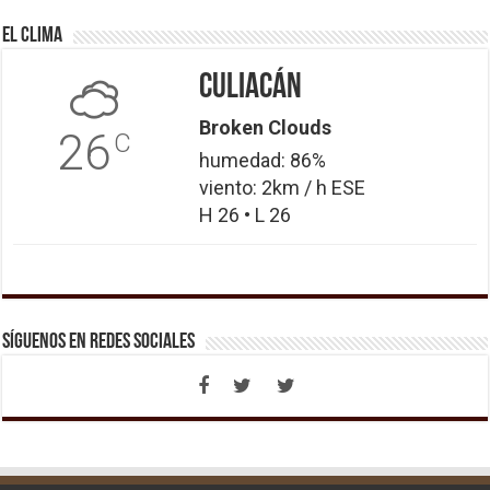
El Clima
Culiacán
Broken Clouds
26
C
humedad: 86%
viento: 2km / h ESE
H 26 • L 26
Síguenos en Redes Sociales