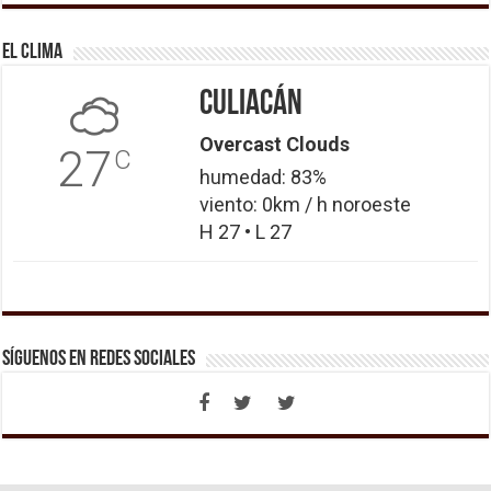
El Clima
Culiacán
Overcast Clouds
27
C
humedad: 83%
viento: 0km / h noroeste
H 27 • L 27
Síguenos en Redes Sociales