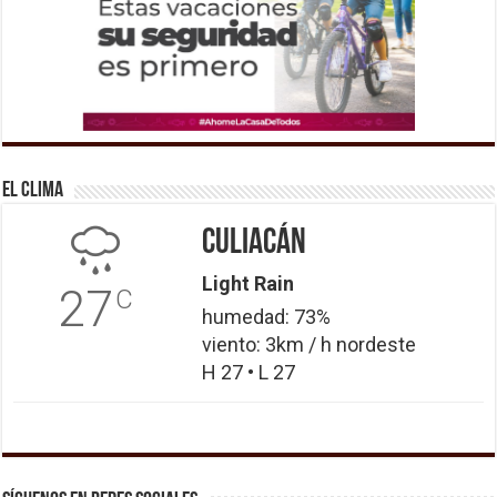
El Clima
Culiacán
Light Rain
27
C
humedad: 73%
viento: 3km / h nordeste
H 27 • L 27