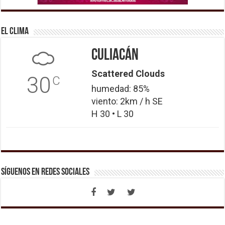
El Clima
Culiacán
Scattered Clouds
30
C
humedad: 85%
viento: 2km / h SE
H 30 • L 30
Síguenos en Redes Sociales