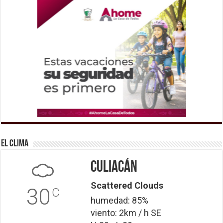
El Clima
Culiacán
Scattered Clouds
30
C
humedad: 85%
viento: 2km / h SE