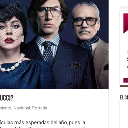
Gucci?
El C
miento
,
Nacional
,
Portada
ículas más esperadas del año, pues la