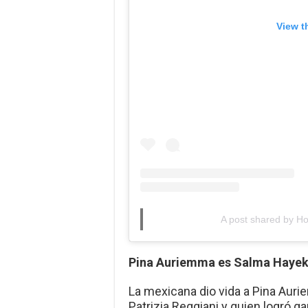
View t
A post shared by H
Pina Auriemma es Salma Haye
La mexicana dio vida a Pina Aur
Patrizia Reggiani y quien logró ga