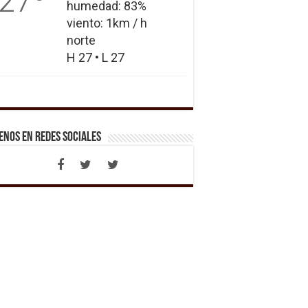
27
humedad: 83%
viento: 1km / h
norte
H 27 • L 27
enos en Redes Sociales