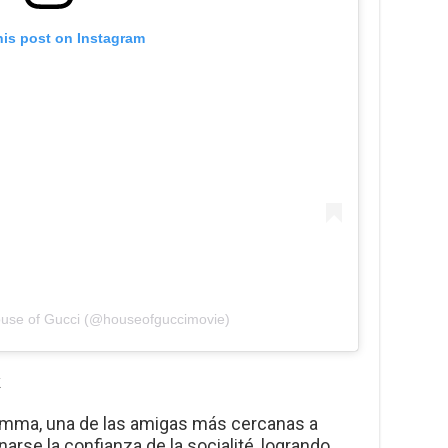
his post on Instagram
ouse of Gucci (@houseofguccimovie)
k
iemma, una de las amigas más cercanas a
narse la confianza de la socialité, logrando