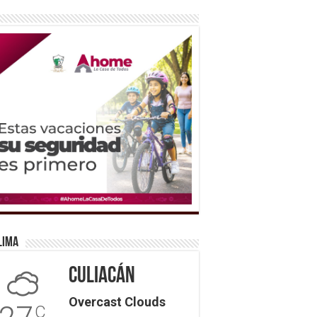
lima
Culiacán
Overcast Clouds
C