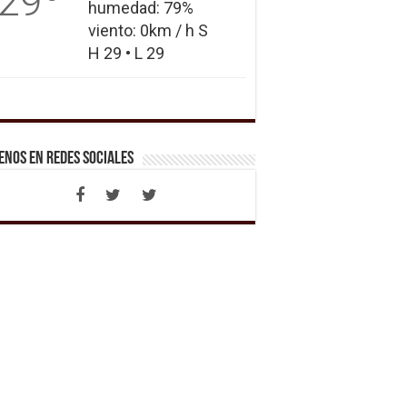
29
humedad: 79%
viento: 0km / h S
H 29 • L 29
enos en Redes Sociales