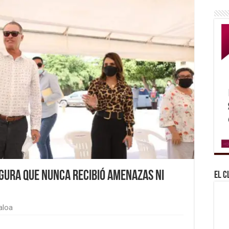
egura que nunca recibió amenazas ni
El C
aloa