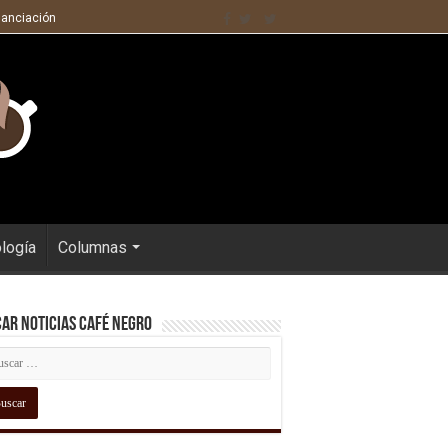
nanciación
ología
Columnas
ar Noticias Café Negro