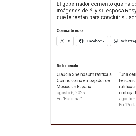
El gobernador comentó que ha co
imágenes de él y su esposa Rosy 
que le restan para concluir su ad
Comparte esto:
X
Facebook
WhatsA
Relacionado
Claudia Sheinbaum ratifica a
“Una defi
Quirino como embajador de
Felician
México en España
ratifica
agosto 6, 2025
embajad
En "Nacional"
agosto 6
En "Port