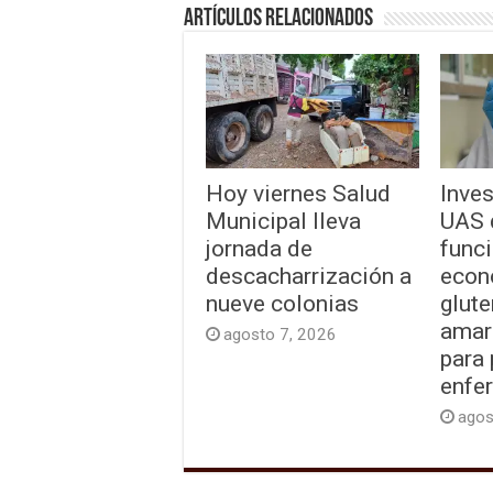
Artículos relacionados
Hoy viernes Salud
Inves
Municipal lleva
UAS 
jornada de
funci
descacharrización a
econ
nueve colonias
glute
amar
agosto 7, 2026
para
enfe
agos