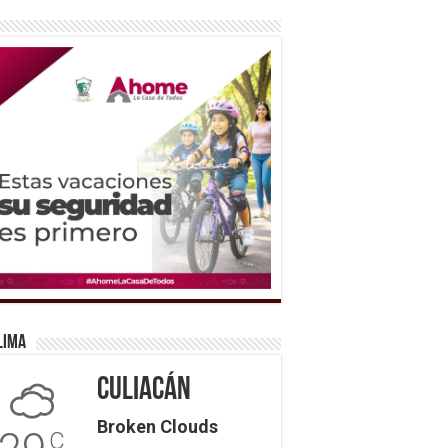
lima
Culiacán
Broken Clouds
C