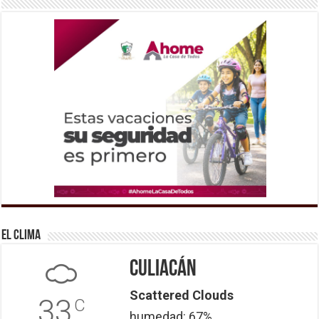
El Clima
Culiacán
Scattered Clouds
33
C
humedad: 67%