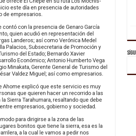
que ofrece El Chepe en su ruta Los Mochis-
inicio este día en presencia de autoridades
mo de empresarios.
e contó con la presencia de Genaro García
nto, quien acudió en representación del
rgas Landeros; así como Verónica Medel
ella Palacios, Subsecretaria de Promoción y
Sígu
Turismo del Estado; Bernardo Xavier
sarrollo Económico; Antonio Humberto Vega
rgio Minakata, Gerente General de Turismo del
César Valdez Miguel; así como empresarios.
de Ahome explicó que este servicio es muy
sonas que quieren hacer un recorrido a las
 la Sierra Tarahumara, resaltando que debe
 entre empresarios, gobierno y sociedad.
ómodo para dirigirse a la zona de las
ugares bonitos que tiene la sierra, esa es la
rrilera, a la cual le vamos a pedir nos