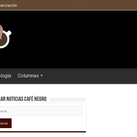
nanciación
ología
Columnas
ar Noticias Café Negro