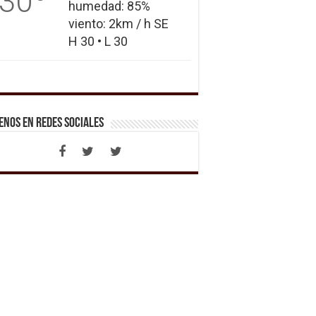
30
humedad: 85%
viento: 2km / h SE
H 30 • L 30
enos en Redes Sociales