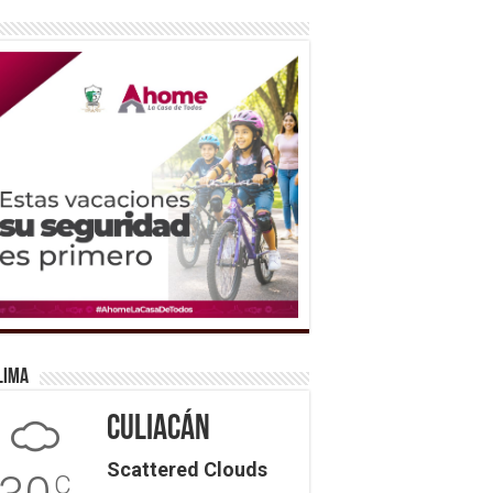
lima
Culiacán
Scattered Clouds
C