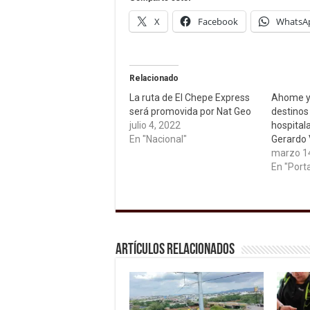
X
Facebook
WhatsA
Relacionado
La ruta de El Chepe Express
Ahome y
será promovida por Nat Geo
destinos 
julio 4, 2022
hospitala
En "Nacional"
Gerardo
marzo 1
En "Port
Artículos relacionados