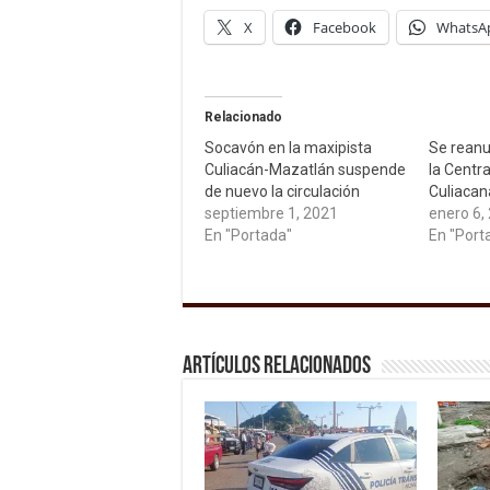
X
Facebook
WhatsA
Relacionado
Socavón en la maxipista
Se reanu
Culiacán-Mazatlán suspende
la Centr
de nuevo la circulación
Culiacan
septiembre 1, 2021
enero 6,
En "Portada"
En "Port
Artículos relacionados