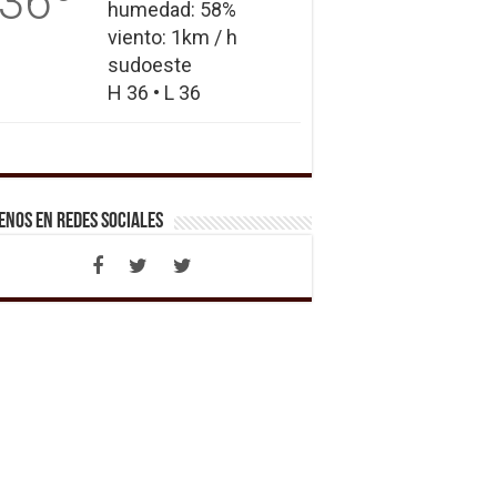
36
humedad: 58%
viento: 1km / h
sudoeste
H 36 • L 36
enos en Redes Sociales