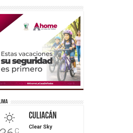
lima
Culiacán
Clear Sky
C