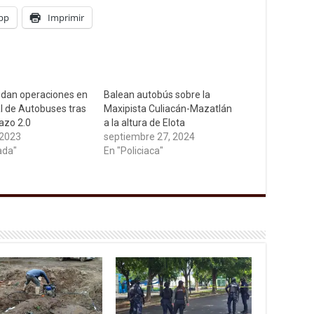
pp
Imprimir
dan operaciones en
Balean autobús sobre la
al de Autobuses tras
Maxipista Culiacán-Mazatlán
azo 2.0
a la altura de Elota
 2023
septiembre 27, 2024
ada"
En "Policiaca"