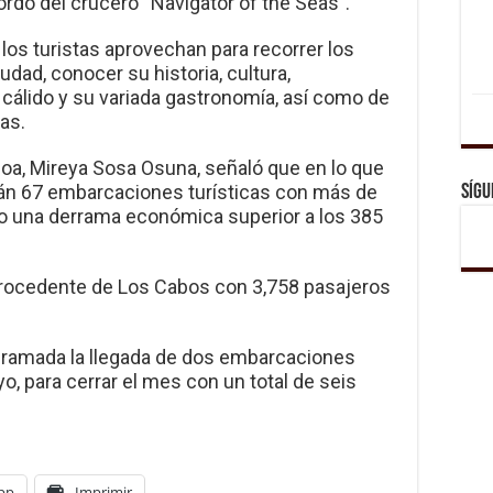
ordo del crucero “Navigator of the Seas”.
 los turistas aprovechan para recorrer los
dad, conocer su historia, cultura,
a cálido y su variada gastronomía, así como de
as.
loa, Mireya Sosa Osuna, señaló que en lo que
lán 67 embarcaciones turísticas con más de
Sígu
do una derrama económica superior a los 385
 procedente de Los Cabos con 3,758 pasajeros
gramada la llegada de dos embarcaciones
yo, para cerrar el mes con un total de seis
pp
Imprimir