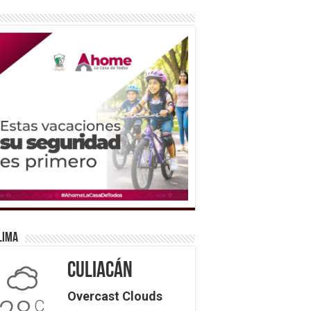
lima
Culiacán
Overcast Clouds
C