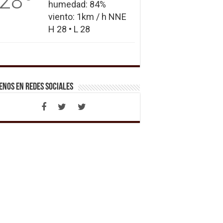
28
humedad: 84%
viento: 1km / h NNE
H 28 • L 28
enos en Redes Sociales