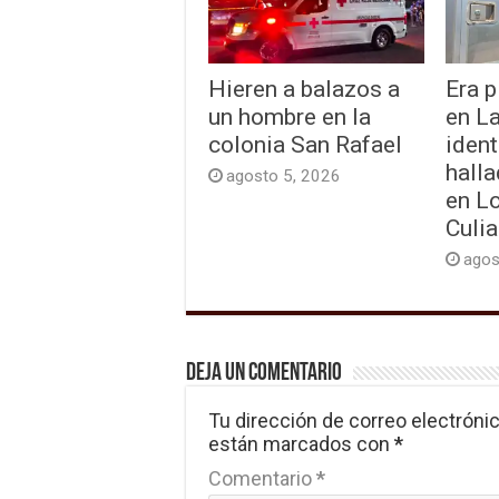
Hieren a balazos a
Era p
un hombre en la
en L
colonia San Rafael
ident
hall
agosto 5, 2026
en L
Culi
agos
Deja un comentario
Tu dirección de correo electrónic
están marcados con
*
Comentario
*