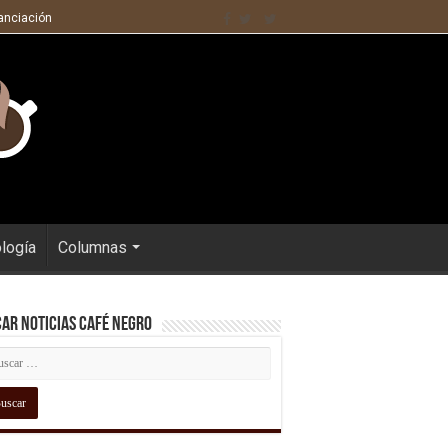
nanciación
ología
Columnas
ar Noticias Café Negro