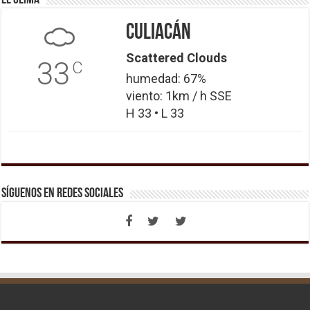
Culiacán
Scattered Clouds
33
C
humedad: 67%
viento: 1km / h SSE
H 33 • L 33
Síguenos en Redes Sociales