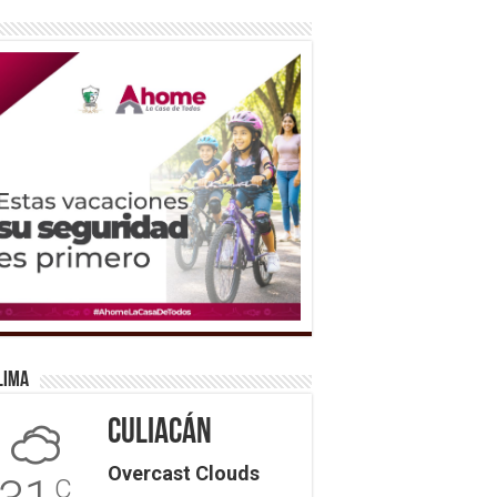
lima
Culiacán
Overcast Clouds
C