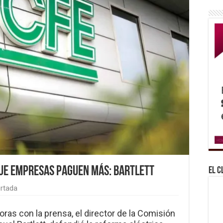
ue empresas paguen más: Bartlett
El C
rtada
ras con la prensa, el director de la Comisión