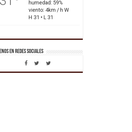
31
humedad: 59%
viento: 4km / h W
H 31 • L 31
enos en Redes Sociales