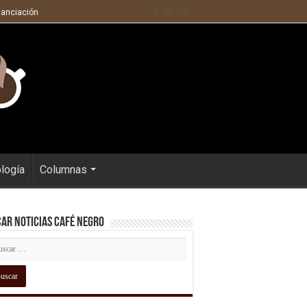
nanciación
ología
Columnas
ar Noticias Café Negro