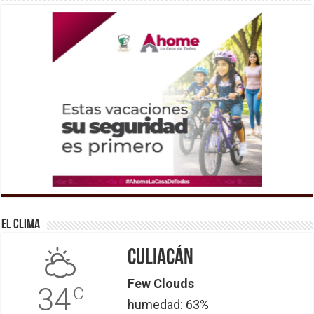
El Clima
Culiacán
Few Clouds
34
C
humedad: 63%