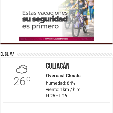
El Clima
Culiacán
Overcast Clouds
26
C
humedad: 84%
viento: 1km / h mi
H 26 • L 26