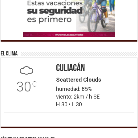
El Clima
Culiacán
Scattered Clouds
30
C
humedad: 85%
viento: 2km / h SE
H 30 • L 30