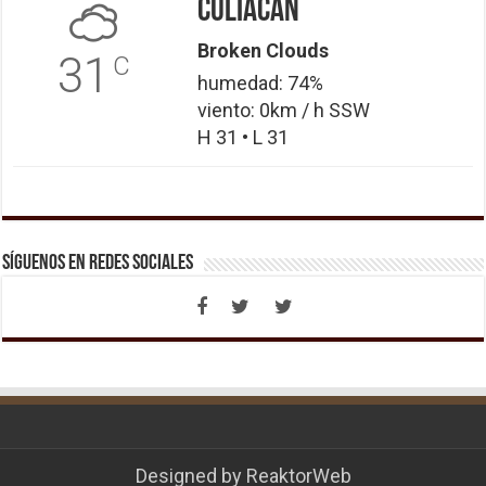
Culiacán
Broken Clouds
31
C
humedad: 74%
viento: 0km / h SSW
H 31 • L 31
Síguenos en Redes Sociales
Designed by
ReaktorWeb