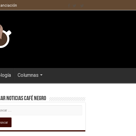
nanciación
ología
Columnas
ar Noticias Café Negro