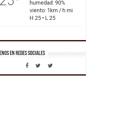
25
humedad: 90%
viento: 1km / h mi
H 25 • L 25
enos en Redes Sociales