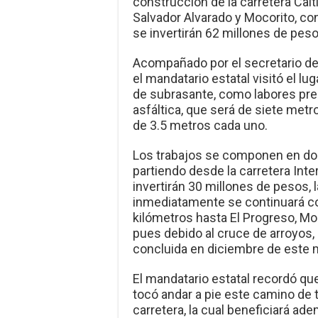
construcción de la carretera Cai
Salvador Alvarado y Mocorito, co
se invertirán 62 millones de peso
Acompañado por el secretario de 
el mandatario estatal visitó el l
de subrasante, como labores prep
asfáltica, que será de siete metr
de 3.5 metros cada uno.
Los trabajos se componen en dos 
partiendo desde la carretera Int
invertirán 30 millones de pesos, 
inmediatamente se continuará con
kilómetros hasta El Progreso, Moc
pues debido al cruce de arroyos,
concluida en diciembre de este
El mandatario estatal recordó que 
tocó andar a pie este camino de 
carretera, la cual beneficiará a