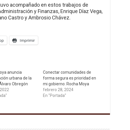
tuvo acompañado en estos trabajos de
Administración y Finanzas, Enrique Díaz Vega,
ciano Castro y Ambrosio Chávez.
pp
Imprimir
oya anuncia
Conectar comunidades de
ción urbana de la
forma segura es prioridad en
Álvaro Obregón
mi gobierno: Rocha Moya
 2022
febrero 28, 2024
ada"
En "Portada"