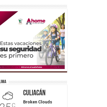
lima
Culiacán
Broken Clouds
C