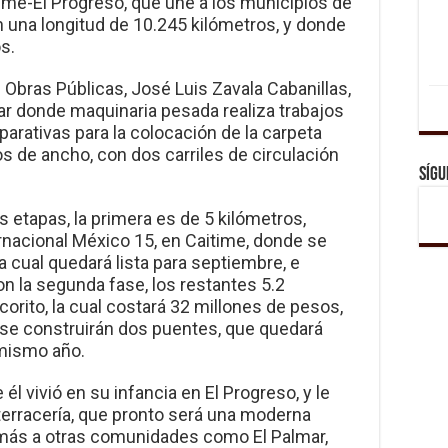
time-El Progreso, que une a los municipios de
n una longitud de 10.245 kilómetros, y donde
s.
Obras Públicas, José Luis Zavala Cabanillas,
ugar donde maquinaria pesada realiza trabajos
arativas para la colocación de la carpeta
os de ancho, con dos carriles de circulación
Sígu
etapas, la primera es de 5 kilómetros,
ernacional México 15, en Caitime, donde se
la cual quedará lista para septiembre, e
 la segunda fase, los restantes 5.2
orito, la cual costará 32 millones de pesos,
 se construirán dos puentes, que quedará
 mismo año.
él vivió en su infancia en El Progreso, y le
terracería, que pronto será una moderna
demás a otras comunidades como El Palmar,