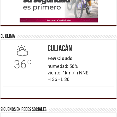
El Clima
Culiacán
Few Clouds
36
C
humedad: 56%
viento: 1km / h NNE
H 36 • L 36
Síguenos en Redes Sociales