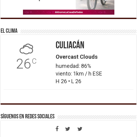
El Clima
Culiacán
Overcast Clouds
26
C
humedad: 86%
viento: 1km / h ESE
H 26 • L 26
Síguenos en Redes Sociales