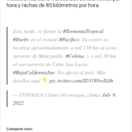
hora y rachas de 85 kilómetros por hora.
Esta tarde, se formó la
#TormentaTropical
#Darby
en el océano
#Pacífico
. Su centro se
localiza aproximadamente a mil 110 km al oeste-
suroeste de Manzanillo,
#Colima
, y a mil 30 km
al sur-suroeste de Cabo San Lucas,
#BajaCaliforniaSur
. No afecta al país. Más
detalles aquí
pic.twitter.com/ZUU8NwIL0b
— CONAGUA Clima (@conagua_clima)
July 9,
2022
Comparte esto: