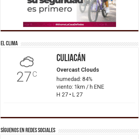
El Clima
Culiacán
Overcast Clouds
27
C
humedad: 84%
viento: 1km / h ENE
H 27 • L 27
Síguenos en Redes Sociales