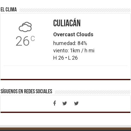
El Clima
Culiacán
Overcast Clouds
26
C
humedad: 84%
viento: 1km / h mi
H 26 • L 26
Síguenos en Redes Sociales