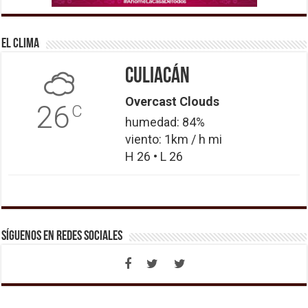
El Clima
Culiacán
Overcast Clouds
26
C
humedad: 84%
viento: 1km / h mi
H 26 • L 26
Síguenos en Redes Sociales