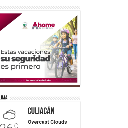
lima
Culiacán
Overcast Clouds
C