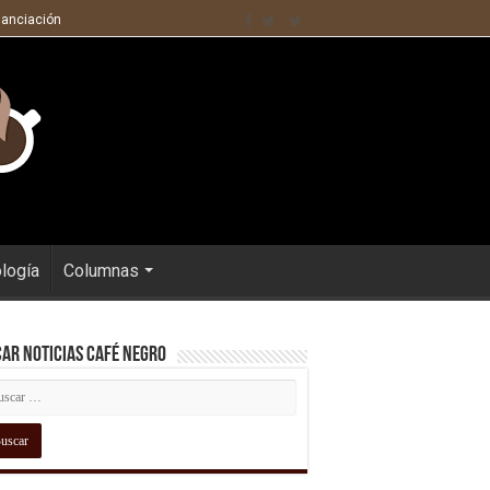
nanciación
ología
Columnas
ar Noticias Café Negro