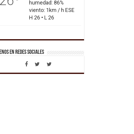
26
humedad: 86%
viento: 1km / h ESE
H 26 • L 26
enos en Redes Sociales