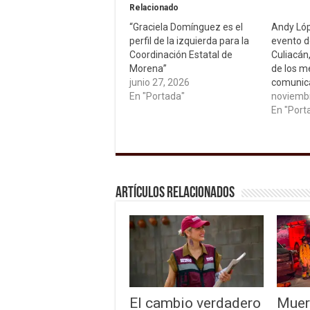
Relacionado
“Graciela Domínguez es el
Andy Lóp
perfil de la izquierda para la
evento 
Coordinación Estatal de
Culiacán
Morena”
de los m
junio 27, 2026
comunic
En "Portada"
noviembr
En "Port
Artículos relacionados
El cambio verdadero
Muer