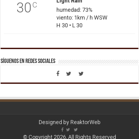
Light Rain
30
C
humedad: 73%
viento: 1km / h WSW
H 30 • L 30
Síguenos en Redes Sociales
Designed by
ReaktorWeb
© Copyright 2026, All Rights Reserved