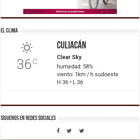
El Clima
Culiacán
Clear Sky
36
C
humedad: 58%
viento: 1km / h sudoeste
H 36 • L 36
Síguenos en Redes Sociales