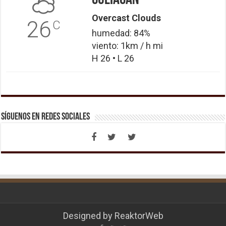
Overcast Clouds
26
C
humedad: 84%
viento: 1km / h mi
H 26 • L 26
Síguenos en Redes Sociales
Designed by
ReaktorWeb