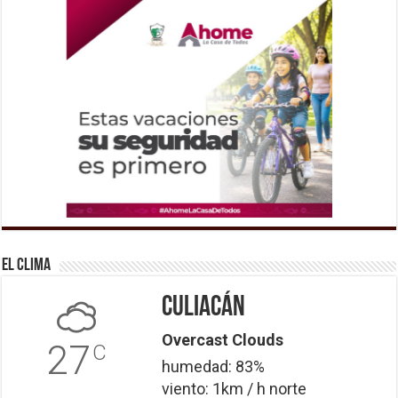
El Clima
Culiacán
Overcast Clouds
27
C
humedad: 83%
viento: 1km / h norte