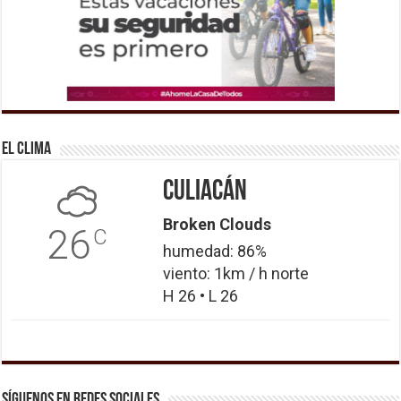
El Clima
Culiacán
Broken Clouds
26
C
humedad: 86%
viento: 1km / h norte
H 26 • L 26
Síguenos en Redes Sociales