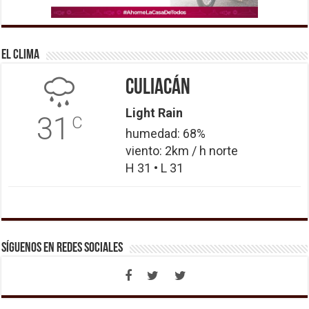
El Clima
Culiacán
Light Rain
31
C
humedad: 68%
viento: 2km / h norte
H 31 • L 31
Síguenos en Redes Sociales