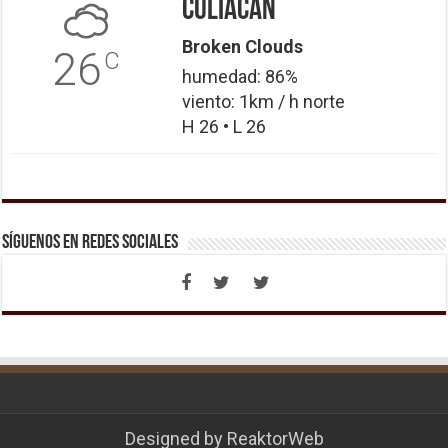
Culiacán
Broken Clouds
26
C
humedad: 86%
viento: 1km / h norte
H 26 • L 26
Síguenos en Redes Sociales
Designed by
ReaktorWeb