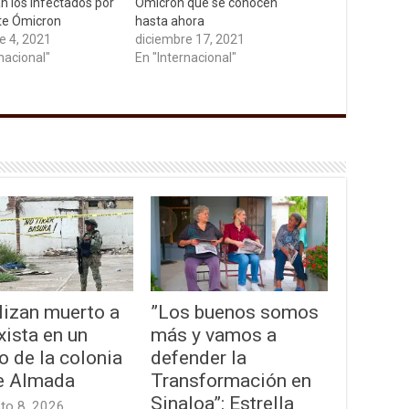
n los infectados por
Ómicron que se conocen
nte Ómicron
hasta ahora
e 4, 2021
diciembre 17, 2021
nacional"
En "Internacional"
lizan muerto a
”Los buenos somos
xista en un
más y vamos a
o de la colonia
defender la
e Almada
Transformación en
Sinaloa”: Estrella
to 8, 2026