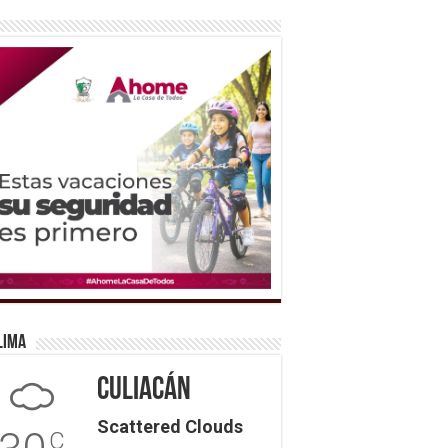
lima
Culiacán
Scattered Clouds
C