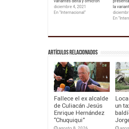
variantes delta y ómicron
presenta
diciembre 4, 2021
la varia
En "Internacional"
diciembr
En "Inter
Artículos relacionados
Fallece el ex alcalde
Loca
de Culiacán Jesús
un ta
Enrique Hernández
baldí
“Chuquiqui”
Jorg
agosto 8, 2026
agos