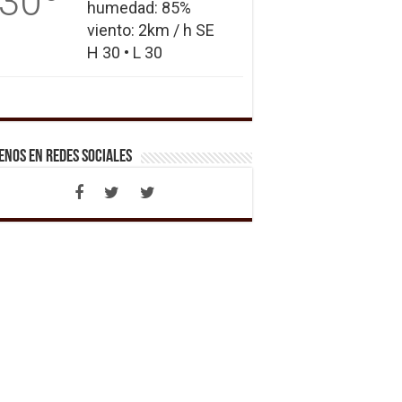
30
humedad: 85%
viento: 2km / h SE
H 30 • L 30
enos en Redes Sociales