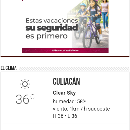
El Clima
Culiacán
Clear Sky
36
C
humedad: 58%
viento: 1km / h sudoeste
H 36 • L 36