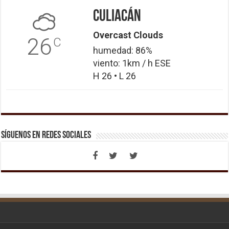
Culiacán
Overcast Clouds
26
C
humedad: 86%
viento: 1km / h ESE
H 26 • L 26
Síguenos en Redes Sociales